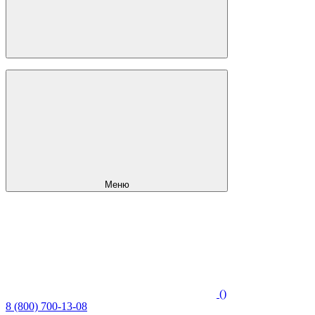
Меню
(
)
8 (800) 700-13-08