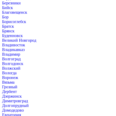
Березники
Бийск
Благовещенск
Бор
Борисоглебск
Братск
Брянск
Буденновск
Великий Новгород
Владивосток
Владикавказ
Владимир
Волгоград
Волгодонск
Волжский
Вологда
Воронеж
Вязьма
Грозный
Дербент
Дзержинск
Димитровград
Долгопрудный
Домодедово
Евпатория