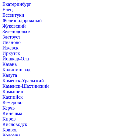
Екатеринбург
Елец
Ессентуки
Железнодорожный
Жуковский
Зеленодольск
Златоуст
Иваново
Ижевск
Иркутск
Йошкар-Ола
Казань
Калининград
Калуга
Каменск-Уральский
Каменск-Шахтинский
Камышин
Каспийск
Кемерово
Керчь
Кинешма
Киров
Кисловодск
Ковров
Коломна