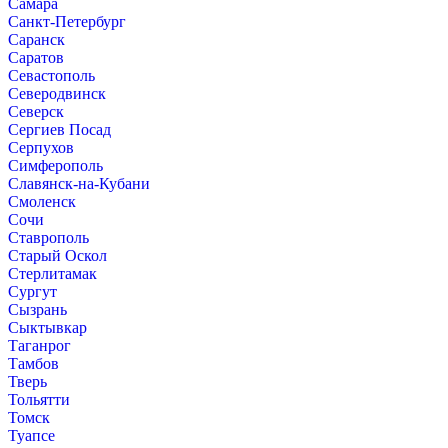
Самара
Санкт-Петербург
Саранск
Саратов
Севастополь
Северодвинск
Северск
Сергиев Посад
Серпухов
Симферополь
Славянск-на-Кубани
Смоленск
Сочи
Ставрополь
Старый Оскол
Стерлитамак
Сургут
Сызрань
Сыктывкар
Таганрог
Тамбов
Тверь
Тольятти
Томск
Туапсе