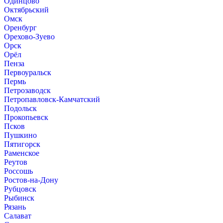
Одинцово
Октябрьский
Омск
Оренбург
Орехово-Зуево
Орск
Орёл
Пенза
Первоуральск
Пермь
Петрозаводск
Петропавловск-Камчатский
Подольск
Прокопьевск
Псков
Пушкино
Пятигорск
Раменское
Реутов
Россошь
Ростов-на-Дону
Рубцовск
Рыбинск
Рязань
Салават