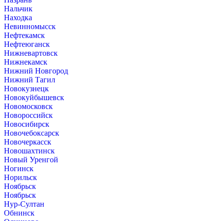
Нальчик
Находка
Невинномысск
Нефтекамск
Нефтеюганск
Нижневартовск
Нижнекамск
Нижний Новгород
Нижний Тагил
Новокузнецк
Новокуйбышевск
Новомосковск
Новороссийск
Новосибирск
Новочебоксарск
Новочеркасск
Новошахтинск
Новый Уренгой
Ногинск
Норильск
Ноябрьск
Ноябрьск
Нур-Султан
Обнинск