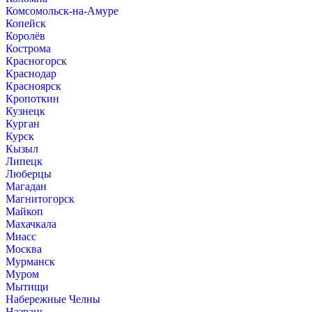
Комсомольск-на-Амуре
Копейск
Королёв
Кострома
Красногорск
Краснодар
Красноярск
Кропоткин
Кузнецк
Курган
Курск
Кызыл
Липецк
Люберцы
Магадан
Магнитогорск
Майкоп
Махачкала
Миасс
Москва
Мурманск
Муром
Мытищи
Набережные Челны
Назрань